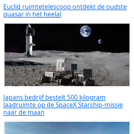
Euclid ruimtetelescoop ontdekt de oudste
quasar in het heelal
Japans bedrijf bestelt 500 kilogram
laadruimte op de SpaceX Starship-missie
naar de maan