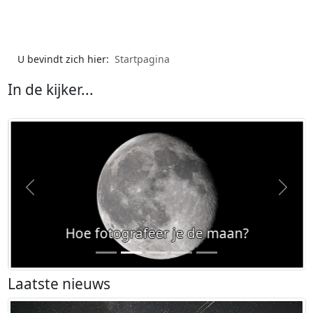
U bevindt zich hier:
Startpagina
In de kijker...
Vorige
Volge
Hoe fotografeer je de maan?
Laatste nieuws