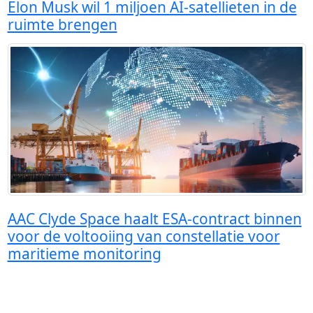
Elon Musk wil 1 miljoen AI-satellieten in de
ruimte brengen
AAC Clyde Space haalt ESA-contract binnen
voor de voltooiing van constellatie voor
maritieme monitoring