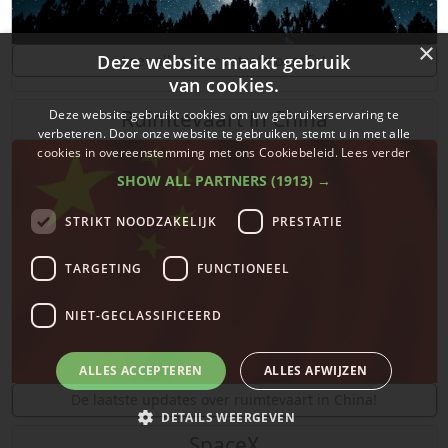
×
Deze website maakt gebruik
Leer alles over astrofotografie!
van cookies.
Ruimtevaart in China
Deze website gebruikt cookies om uw gebruikerservaring te
verbeteren. Door onze website te gebruiken, stemt u in met alle
cookies in overeenstemming met ons Cookiebeleid.
Lees verder
SHOW ALL PARTNERS
(1913) →
STRIKT NOODZAKELIJK
PRESTATIE
TARGETING
FUNCTIONEEL
NIET-GECLASSIFICEERD
ALLES ACCEPTEREN
ALLES AFWIJZEN
De laatste updates over ruimtevaart in China!
DETAILS WEERGEVEN
SpaceX