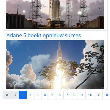
Ariane 5 boekt opnieuw succes
1
2
3
4
5
6
7
8
9
10
Pagina 1 van 16