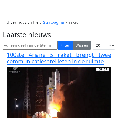
U bevindt zich hier:
Startpagina
raket
Laatste nieuws
Vul een deel van de titel in
Toon #
Filter
Wissen
100ste Ariane 5 raket brengt twee
communicatiesatellieten in de ruimte