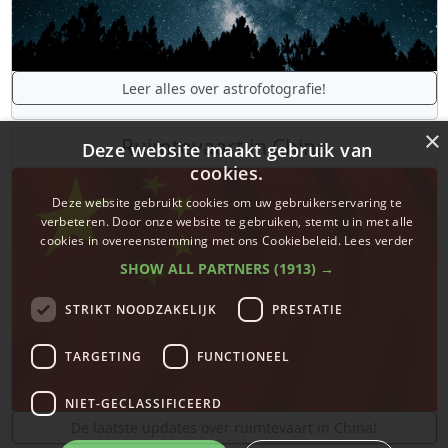
Leer alles over astrofotografie!
×
Ruimtevaart in China
Deze website maakt gebruik van
cookies.
Deze website gebruikt cookies om uw gebruikerservaring te
verbeteren. Door onze website te gebruiken, stemt u in met alle
cookies in overeenstemming met ons Cookiebeleid.
Lees verder
SHOW ALL PARTNERS
(1913) →
STRIKT NOODZAKELIJK
PRESTATIE
TARGETING
FUNCTIONEEL
NIET-GECLASSIFICEERD
De laatste updates over ruimtevaart in China!