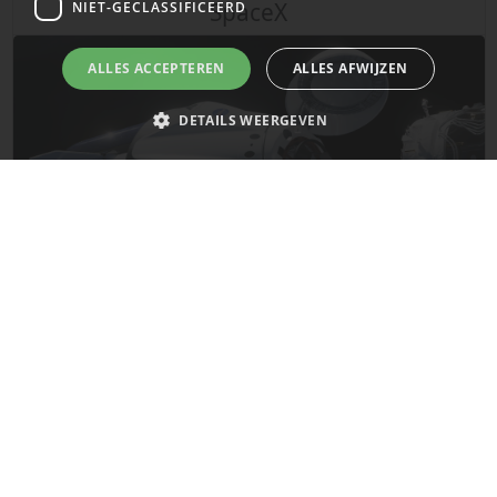
SpaceX
NIET-GECLASSIFICEERD
ALLES ACCEPTEREN
ALLES AFWIJZEN
DETAILS WEERGEVEN
Strikt noodzakelijk
Prestatie
Targeting
Functioneel
Niet-geclassificeerd
Strikt noodzakelijke cookies maken de kernfunctionaliteiten van de
website mogelijk, zoals gebruikersaanmelding en accountbeheer. De
website kan niet goed worden gebruikt zonder de strikt noodzakelijke
De laatste updates van SpaceX!
cookies.
Naam
Provider
/
Domein
Vervaldatum
Mars
__cf_bm
29 minuten
Cloudflare Inc.
58 seconden
.x.com