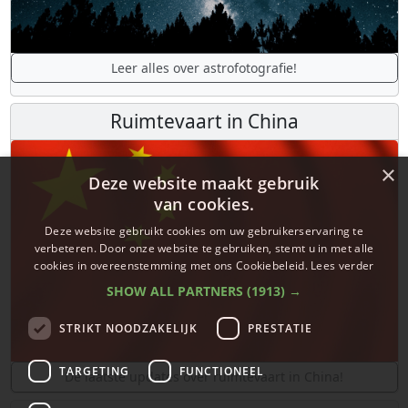
Leer alles over astrofotografie!
Ruimtevaart in China
×
Deze website maakt gebruik
van cookies.
Deze website gebruikt cookies om uw gebruikerservaring te
verbeteren. Door onze website te gebruiken, stemt u in met alle
cookies in overeenstemming met ons Cookiebeleid.
Lees verder
SHOW ALL PARTNERS
(1913) →
STRIKT NOODZAKELIJK
PRESTATIE
TARGETING
FUNCTIONEEL
De laatste updates over ruimtevaart in China!