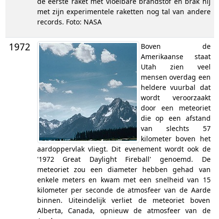
de eerste raket met vloeibare brandstof en brak hij
met zijn experimentele raketten nog tal van andere
records. Foto: NASA
1972
Boven de
Amerikaanse staat
Utah zien veel
mensen overdag een
heldere vuurbal dat
wordt veroorzaakt
door een meteoriet
die op een afstand
van slechts 57
kilometer boven het
aardoppervlak vliegt. Dit evenement wordt ook de
'1972 Great Daylight Fireball' genoemd. De
meteoriet zou een diameter hebben gehad van
enkele meters en kwam met een snelheid van 15
kilometer per seconde de atmosfeer van de Aarde
binnen. Uiteindelijk verliet de meteoriet boven
Alberta, Canada, opnieuw de atmosfeer van de