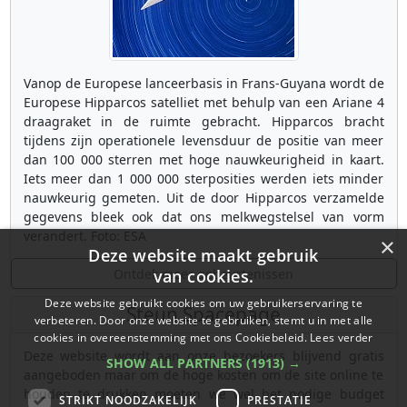
Vanop de Europese lanceerbasis in Frans-Guyana wordt de
Europese Hipparcos satelliet met behulp van een Ariane 4
draagraket in de ruimte gebracht. Hipparcos bracht
tijdens zijn operationele levensduur de positie van meer
dan 100 000 sterren met hoge nauwkeurigheid in kaart.
Iets meer dan 1 000 000 sterposities werden iets minder
nauwkeurig gemeten. Uit de door Hipparcos verzamelde
gegevens bleek ook dat ons melkwegstelsel van vorm
verandert. Foto: ESA
×
Deze website maakt gebruik
Ontdek meer gebeurtenissen
van cookies.
Deze website gebruikt cookies om uw gebruikerservaring te
Steun Spacepage
verbeteren. Door onze website te gebruiken, stemt u in met alle
cookies in overeenstemming met ons Cookiebeleid.
Lees verder
Deze website wordt aan onze bezoekers blijvend gratis
SHOW ALL PARTNERS
(1913) →
aangeboden maar om de hoge kosten om de site online te
houden te drukken moeten we wel het nodige budget
STRIKT NOODZAKELIJK
PRESTATIE