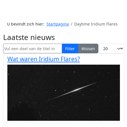
U bevindt zich hier:
Startpagina
Daytime Iridium Flares
Laatste nieuws
Vul een deel van de titel in
Toon #
Filter
Wissen
Wat waren Iridium Flares?