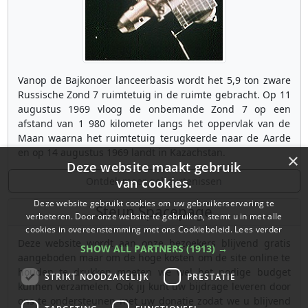
Vanop de Bajkonoer lanceerbasis wordt het 5,9 ton zware
Russische Zond 7 ruimtetuig in de ruimte gebracht. Op 11
augustus 1969 vloog de onbemande Zond 7 op een
afstand van 1 980 kilometer langs het oppervlak van de
Maan waarna het ruimtetuig terugkeerde naar de Aarde
en op 14 augustus 1969 landt in Kazachstan.
×
Deze website maakt gebruik
Ontdek meer gebeurtenissen
van cookies.
Deze website gebruikt cookies om uw gebruikerservaring te
Steun Spacepage
verbeteren. Door onze website te gebruiken, stemt u in met alle
cookies in overeenstemming met ons Cookiebeleid.
Lees verder
Deze website wordt aan onze bezoekers blijvend gratis
SHOW ALL PARTNERS
(1913) →
aangeboden maar om de hoge kosten om de site online te
houden te drukken moeten we wel het nodige budget
STRIKT NOODZAKELIJK
PRESTATIE
kunnen verzamelen. Ook jij kunt uw bijdrage leveren door
ons te ondersteunen met uw donatie zodat we u blijvend