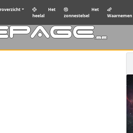
roverzicht
Het
Het
heelal
zonnestelsel
Waarnemen
EPAGE
.be