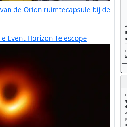
van de Orion ruimtecapsule bij de
V
R
e Event Horizon Telescope
m
T
r
b
D
g
d
w
j