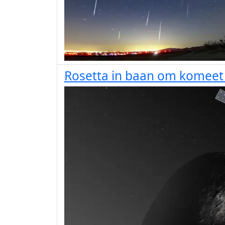
Rosetta in baan om komee