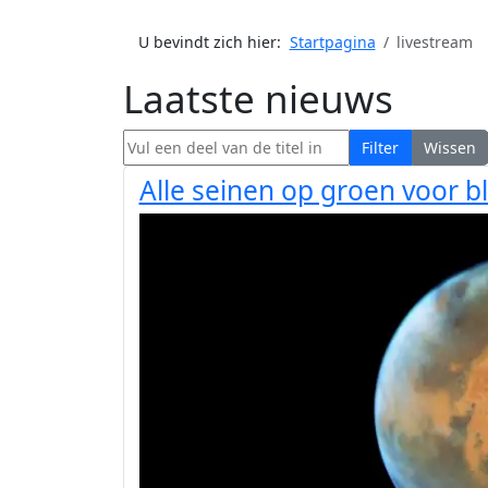
U bevindt zich hier:
Startpagina
livestream
Laatste nieuws
Vul een deel van de titel in
Filter
Wissen
Alle seinen op groen voor b