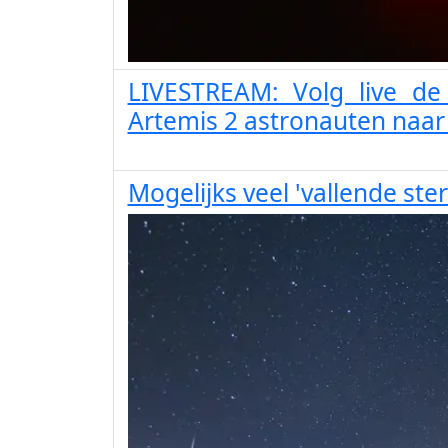
LIVESTREAM: Volg live de
Artemis 2 astronauten naar
Mogelijks veel 'vallende st