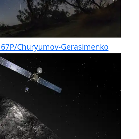
t 67P/Churyumov-Gerasimenko