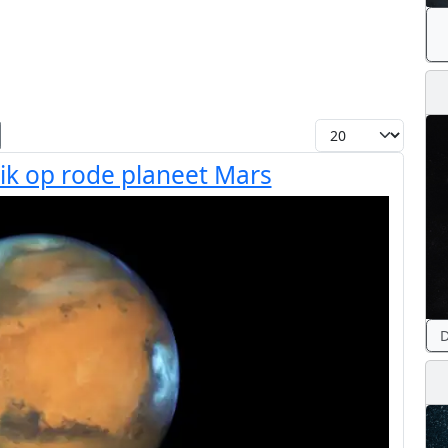
Toon #
lik op rode planeet Mars
D