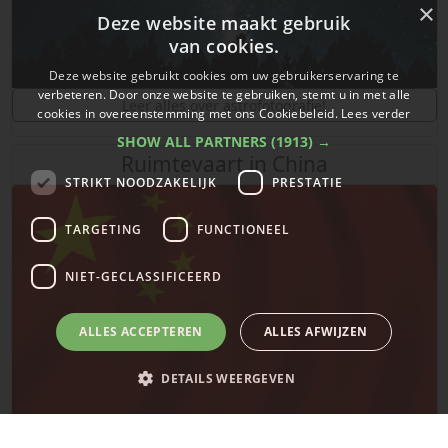
×
Deze website maakt gebruik
van cookies.
Deze website gebruikt cookies om uw gebruikerservaring te
verbeteren. Door onze website te gebruiken, stemt u in met alle
Leer alles over astrofotografie!
cookies in overeenstemming met ons Cookiebeleid.
Lees verder
SHOW ALL PARTNERS
(1913) →
Ruimtevaart in China
STRIKT NOODZAKELIJK
PRESTATIE
TARGETING
FUNCTIONEEL
NIET-GECLASSIFICEERD
ALLES ACCEPTEREN
ALLES AFWIJZEN
DETAILS WEERGEVEN
De laatste updates over ruimtevaart in China!