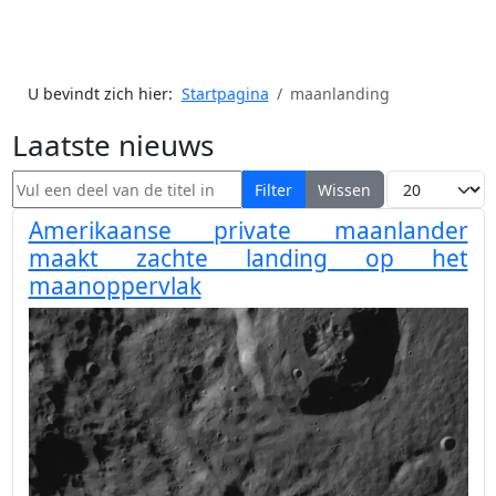
U bevindt zich hier:
Startpagina
maanlanding
Laatste nieuws
Vul een deel van de titel in
Toon #
Filter
Wissen
Amerikaanse private maanlander
maakt zachte landing op het
maanoppervlak