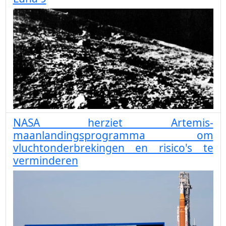
NASA herziet Artemis-
maanlandingsprogramma om
vluchtonderbrekingen en risico's te
verminderen