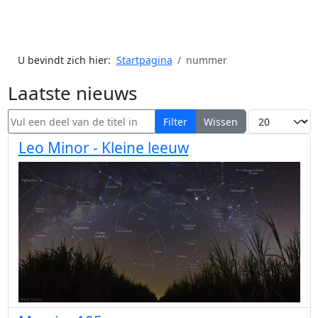
U bevindt zich hier:
Startpagina
nummer
Laatste nieuws
Vul een deel van de titel in
Toon #
Filter
Wissen
Leo Minor - Kleine leeuw