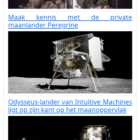
Maak kennis met de private
maanlander Peregrine
Odysseus-lander van Intuitive Machines
ligt op zijn kant op het maanoppervlak