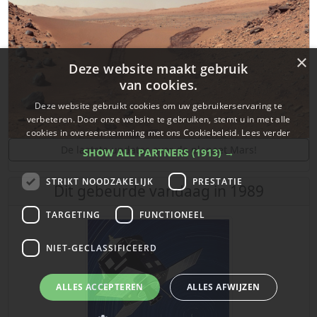
×
Deze website maakt gebruik
van cookies.
Deze website gebruikt cookies om uw gebruikerservaring te
verbeteren. Door onze website te gebruiken, stemt u in met alle
cookies in overeenstemming met ons Cookiebeleid.
Lees verder
De laatste updates over de planeet Mars!
SHOW ALL PARTNERS
(1913) →
STRIKT NOODZAKELIJK
PRESTATIE
Dit gebeurde vandaag in 1989
TARGETING
FUNCTIONEEL
NIET-GECLASSIFICEERD
ALLES ACCEPTEREN
ALLES AFWIJZEN