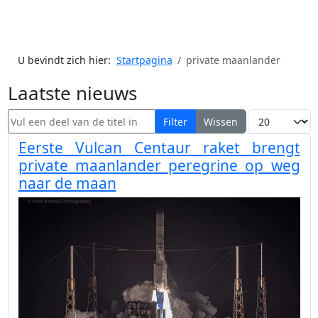
U bevindt zich hier:
Startpagina
private maanlander
Laatste nieuws
Vul een deel van de titel in
Toon #
Filter
Wissen
Eerste Vulcan Centaur raket brengt
private maanlander peregrine op weg
naar de maan