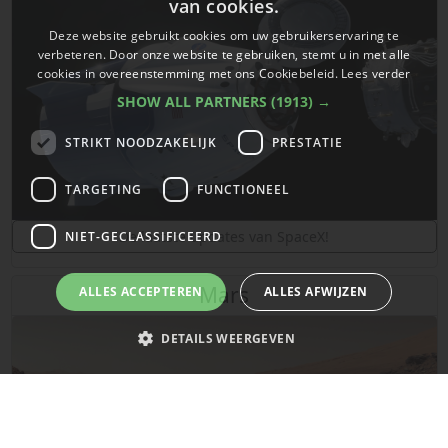
van cookies.
Deze website gebruikt cookies om uw gebruikerservaring te
verbeteren. Door onze website te gebruiken, stemt u in met alle
cookies in overeenstemming met ons Cookiebeleid.
Lees verder
SHOW ALL PARTNERS
(1913) →
STRIKT NOODZAKELIJK
PRESTATIE
TARGETING
FUNCTIONEEL
De laatste updates van SpaceX!
NIET-GECLASSIFICEERD
Mars
ALLES ACCEPTEREN
ALLES AFWIJZEN
DETAILS WEERGEVEN
Strikt noodzakelijk
Prestatie
Targeting
Functioneel