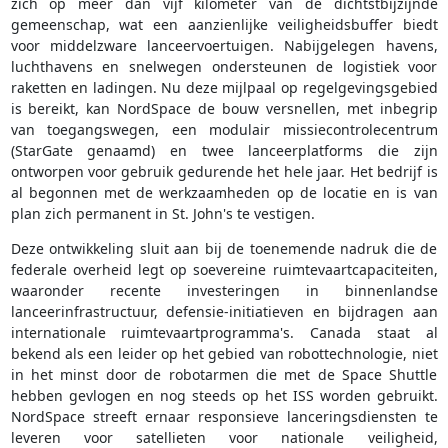
zich op meer dan vijf kilometer van de dichtstbijzijnde
gemeenschap, wat een aanzienlijke veiligheidsbuffer biedt
voor middelzware lanceervoertuigen. Nabijgelegen havens,
luchthavens en snelwegen ondersteunen de logistiek voor
raketten en ladingen. Nu deze mijlpaal op regelgevingsgebied
is bereikt, kan NordSpace de bouw versnellen, met inbegrip
van toegangswegen, een modulair missiecontrolecentrum
(StarGate genaamd) en twee lanceerplatforms die zijn
ontworpen voor gebruik gedurende het hele jaar. Het bedrijf is
al begonnen met de werkzaamheden op de locatie en is van
plan zich permanent in St. John's te vestigen.
Deze ontwikkeling sluit aan bij de toenemende nadruk die de
federale overheid legt op soevereine ruimtevaartcapaciteiten,
waaronder recente investeringen in binnenlandse
lanceerinfrastructuur, defensie-initiatieven en bijdragen aan
internationale ruimtevaartprogramma's. Canada staat al
bekend als een leider op het gebied van robottechnologie, niet
in het minst door de robotarmen die met de Space Shuttle
hebben gevlogen en nog steeds op het ISS worden gebruikt.
NordSpace streeft ernaar responsieve lanceringsdiensten te
leveren voor satellieten voor nationale veiligheid,