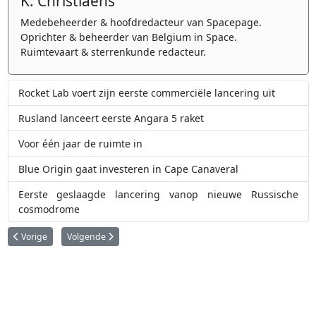
K. Christiaens
Medebeheerder & hoofdredacteur van Spacepage.
Oprichter & beheerder van Belgium in Space.
Ruimtevaart & sterrenkunde redacteur.
Rocket Lab voert zijn eerste commerciële lancering uit
Rusland lanceert eerste Angara 5 raket
Voor één jaar de ruimte in
Blue Origin gaat investeren in Cape Canaveral
Eerste geslaagde lancering vanop nieuwe Russische
cosmodrome
Vorig artikel: AST SpaceMobile: smartphones wereldwijd direct verbinden m
Volgende artikel: Blue Origin gaat met TeraWave de concurr
Vorige
Volgende