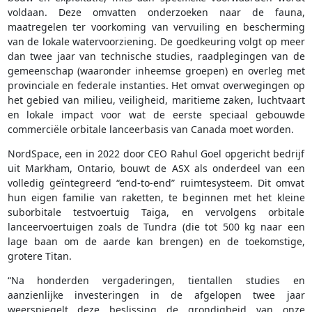
voldaan. Deze omvatten onderzoeken naar de fauna,
maatregelen ter voorkoming van vervuiling en bescherming
van de lokale watervoorziening. De goedkeuring volgt op meer
dan twee jaar van technische studies, raadplegingen van de
gemeenschap (waaronder inheemse groepen) en overleg met
provinciale en federale instanties. Het omvat overwegingen op
het gebied van milieu, veiligheid, maritieme zaken, luchtvaart
en lokale impact voor wat de eerste speciaal gebouwde
commerciële orbitale lanceerbasis van Canada moet worden.
NordSpace, een in 2022 door CEO Rahul Goel opgericht bedrijf
uit Markham, Ontario, bouwt de ASX als onderdeel van een
volledig geïntegreerd “end-to-end” ruimtesysteem. Dit omvat
hun eigen familie van raketten, te beginnen met het kleine
suborbitale testvoertuig Taiga, en vervolgens orbitale
lanceervoertuigen zoals de Tundra (die tot 500 kg naar een
lage baan om de aarde kan brengen) en de toekomstige,
grotere Titan.
“Na honderden vergaderingen, tientallen studies en
aanzienlijke investeringen in de afgelopen twee jaar
weerspiegelt deze beslissing de grondigheid van onze