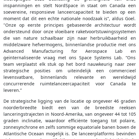
inspanningen en stelt NordSpace in staat om Canada een
soevereine, responsieve lanceercapaciteit te bieden op een
moment dat dit een echte nationale noodzaak is”, aldus Goel.
"Onze op eerste principes gebaseerde architectuur wordt
ondersteund door onze vloeibare raketvoortstuwingssystemen
die van nature schaalbaar zijn naar herbruikbaarheid en
middelzware hefvermogens, binnenlandse productie met ons
Advanced Manufacturing for Aerospace Lab en
geïnternaliseerde vraag met ons Space Systems Lab. “Ons
team verplaatst elk stuk op het bord nauwkeurig naar zeer
strategische posities om uiteindelijk een commercieel
levensvatbare, binnenlands relevante en wereldwijd
concurrerende ruimtelanceercapaciteit voor Canada te
leveren.”
De strategische ligging van de locatie op ongeveer 46 graden
noorderbreedte biedt een van de breedste reeksen
lanceringstrajecten in Noord-Amerika, van ongeveer 44 tot 105
graden inclinatie, waardoor efficiënte toegang tot polaire,
zonnesynchrone en zelfs sommige equatoriale banen boven de
Atlantische Oceaan mogelijk is. De lanceerplatforms bevinden