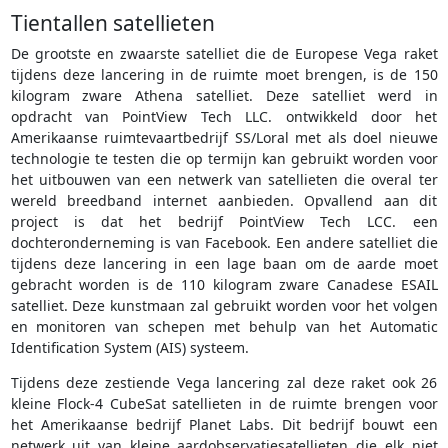
Tientallen satellieten
De grootste en zwaarste satelliet die de Europese Vega raket
tijdens deze lancering in de ruimte moet brengen, is de 150
kilogram zware Athena satelliet. Deze satelliet werd in
opdracht van PointView Tech LLC. ontwikkeld door het
Amerikaanse ruimtevaartbedrijf SS/Loral met als doel nieuwe
technologie te testen die op termijn kan gebruikt worden voor
het uitbouwen van een netwerk van satellieten die overal ter
wereld breedband internet aanbieden. Opvallend aan dit
project is dat het bedrijf PointView Tech LCC. een
dochteronderneming is van Facebook. Een andere satelliet die
tijdens deze lancering in een lage baan om de aarde moet
gebracht worden is de 110 kilogram zware Canadese ESAIL
satelliet. Deze kunstmaan zal gebruikt worden voor het volgen
en monitoren van schepen met behulp van het Automatic
Identification System (AIS) systeem.
Tijdens deze zestiende Vega lancering zal deze raket ook 26
kleine Flock-4 CubeSat satellieten in de ruimte brengen voor
het Amerikaanse bedrijf Planet Labs. Dit bedrijf bouwt een
netwerk uit van kleine aardobservatiesatellieten die elk niet