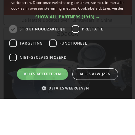
verbeteren. Door onze website te gebruiken, stemt u in met alle
cookies in overeenstemming met ons Cookiebeleid.
Lees verder
SHOW ALL PARTNERS
(1913) →
De laatste updates over ruimtevaart in China!
STRIKT NOODZAKELIJK
PRESTATIE
SpaceX
TARGETING
FUNCTIONEEL
NIET-GECLASSIFICEERD
ALLES ACCEPTEREN
ALLES AFWIJZEN
DETAILS WEERGEVEN
Strikt noodzakelijk
Prestatie
Targeting
Functioneel
De laatste updates van SpaceX!
Niet-geclassificeerd
Strikt noodzakelijke cookies maken de kernfunctionaliteiten van de