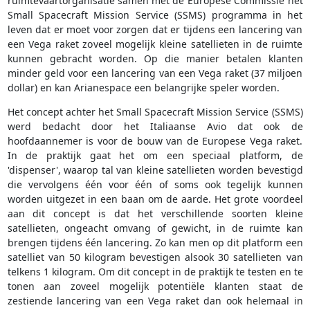
ruimtevaartorganisatie samen met de Europese Commissie het
Small Spacecraft Mission Service (SSMS) programma in het
leven dat er moet voor zorgen dat er tijdens een lancering van
een Vega raket zoveel mogelijk kleine satellieten in de ruimte
kunnen gebracht worden. Op die manier betalen klanten
minder geld voor een lancering van een Vega raket (37 miljoen
dollar) en kan Arianespace een belangrijke speler worden.
Het concept achter het Small Spacecraft Mission Service (SSMS)
werd bedacht door het Italiaanse Avio dat ook de
hoofdaannemer is voor de bouw van de Europese Vega raket.
In de praktijk gaat het om een speciaal platform, de
'dispenser', waarop tal van kleine satellieten worden bevestigd
die vervolgens één voor één of soms ook tegelijk kunnen
worden uitgezet in een baan om de aarde. Het grote voordeel
aan dit concept is dat het verschillende soorten kleine
satellieten, ongeacht omvang of gewicht, in de ruimte kan
brengen tijdens één lancering. Zo kan men op dit platform een
satelliet van 50 kilogram bevestigen alsook 30 satellieten van
telkens 1 kilogram. Om dit concept in de praktijk te testen en te
tonen aan zoveel mogelijk potentiële klanten staat de
zestiende lancering van een Vega raket dan ook helemaal in