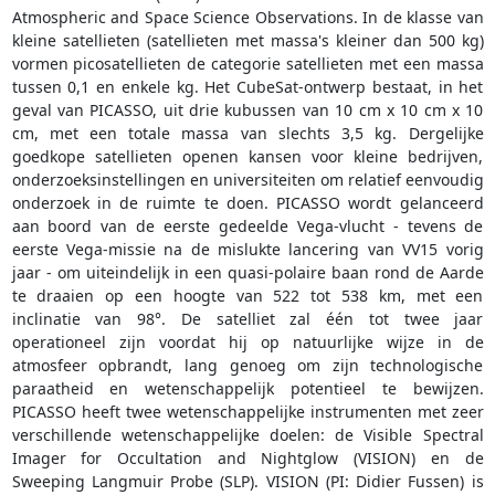
Atmospheric and Space Science Observations. In de klasse van
kleine satellieten (satellieten met massa's kleiner dan 500 kg)
vormen picosatellieten de categorie satellieten met een massa
tussen 0,1 en enkele kg. Het CubeSat-ontwerp bestaat, in het
geval van PICASSO, uit drie kubussen van 10 cm x 10 cm x 10
cm, met een totale massa van slechts 3,5 kg. Dergelijke
goedkope satellieten openen kansen voor kleine bedrijven,
onderzoeksinstellingen en universiteiten om relatief eenvoudig
onderzoek in de ruimte te doen. PICASSO wordt gelanceerd
aan boord van de eerste gedeelde Vega-vlucht - tevens de
eerste Vega-missie na de mislukte lancering van VV15 vorig
jaar - om uiteindelijk in een quasi-polaire baan rond de Aarde
te draaien op een hoogte van 522 tot 538 km, met een
inclinatie van 98°. De satelliet zal één tot twee jaar
operationeel zijn voordat hij op natuurlijke wijze in de
atmosfeer opbrandt, lang genoeg om zijn technologische
paraatheid en wetenschappelijk potentieel te bewijzen.
PICASSO heeft twee wetenschappelijke instrumenten met zeer
verschillende wetenschappelijke doelen: de Visible Spectral
Imager for Occultation and Nightglow (VISION) en de
Sweeping Langmuir Probe (SLP). VISION (PI: Didier Fussen) is