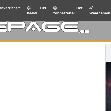
roverzicht
Het
Het
heelal
zonnestelsel
Waarnemen
EPAGE
.be