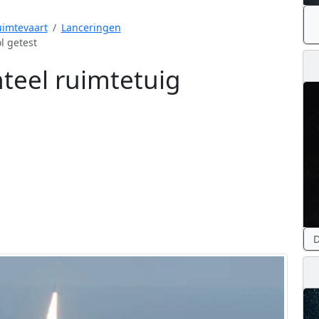
imtevaart
Lanceringen
l getest
teel ruimtetuig
D