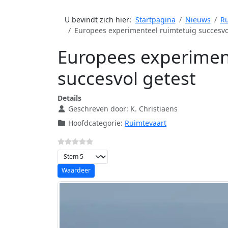
U bevindt zich hier:
Startpagina
Nieuws
Ru
Europees experimenteel ruimtetuig succesvo
Europees experimen
succesvol getest
Details
Geschreven door:
K. Christiaens
Hoofdcategorie:
Ruimtevaart
Voeg waardering toe