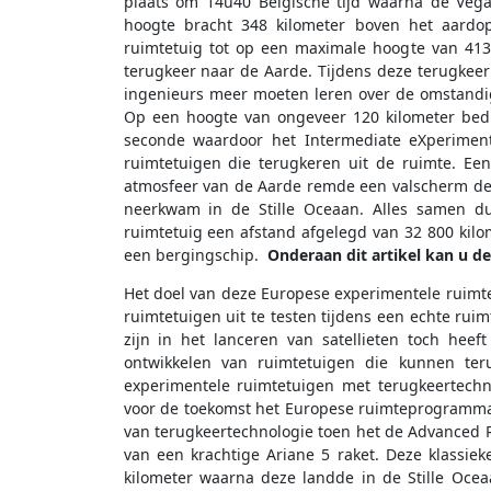
plaats om 14u40 Belgische tijd waarna de Vega
hoogte bracht 348 kilometer boven het aardo
ruimtetuig tot op een maximale hoogte van 413
terugkeer naar de Aarde. Tijdens deze terugkee
ingenieurs meer moeten leren over de omstandi
Op een hoogte van ongeveer 120 kilometer bedr
seconde waardoor het Intermediate eXperimenta
ruimtetuigen die terugkeren uit de ruimte. E
atmosfeer van de Aarde remde een valscherm de s
neerkwam in de Stille Oceaan. Alles samen d
ruimtetuig een afstand afgelegd van 32 800 kilo
een bergingschip.
Onderaan dit artikel kan u de
Het doel van deze Europese experimentele ruimte
ruimtetuigen uit te testen tijdens een echte rui
zijn in het lanceren van satellieten toch hee
ontwikkelen van ruimtetuigen die kunnen ter
experimentele ruimtetuigen met terugkeertechn
voor de toekomst het Europese ruimteprogramma
van terugkeertechnologie toen het de Advanced 
van een krachtige Ariane 5 raket. Deze klassie
kilometer waarna deze landde in de Stille Ocea