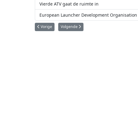
Vierde ATV gaat de ruimte in
European Launcher Development Organisation 
Vorig artikel: SpaceX brengt Deep Space Climate Observa
Volgende artikel: Iraanse satelliet succesvo
Vorige
Volgende