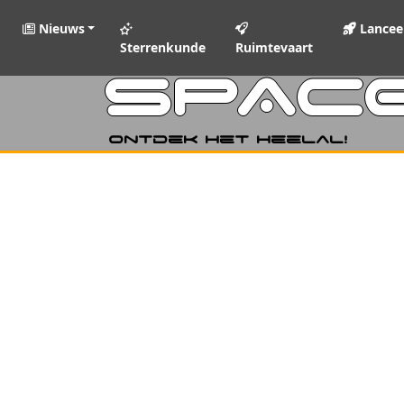
Nieuws
Lancee
Sterrenkunde
Ruimtevaart
SPAC
Ontdek het heelal!