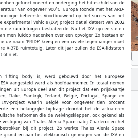
e hebben gefunctioneerd en onderging het hitteschild van de
peratuur van ongeveer 900°C. Europa toonde met het ARD-
echnologie beheerste. Voortbouwend op het succes van het
e eXperimental Vehicle (IXV) project dat al dateert van 2002
entele ruimtetuigen bestudeerde. Nu het IXV zijn eerste en
 kan men luidop nadenken over een opvolger. Zo bestaan er
ie de naam 'PRIDE' kreeg en een civiele tegenhanger moet
 X-37B ruimtetuig. Later dit jaar zullen de ESA-lidstaten
 of niet.
n 'lifting body' is, werd gebouwd door het Europese
r ESA aangesteld werd als hoofdaannemer. In totaal nemen
ingen uit Europa deel aan dit project dat een prijskaartje
, Italië, Frankrijk, Ierland, België, Portugal, Spanje en
IXV-project waarin België voor ongeveer tien procent
verde een belangrijke bijdrage doordat het de actuatoren
raulische hefbomen die de welvingskleppen, ook gekend als
e vestiging van Thales Alenia Space nabij Charleroi en het
etrokken bij dit project. Zo werkte Thales Alenia Space
e grond en aan het elektronisch geheugen van de IXV en