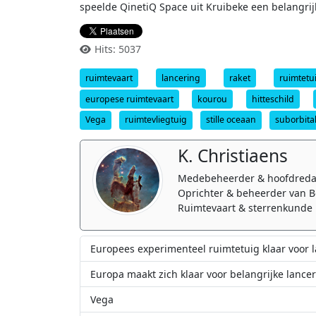
speelde QinetiQ Space uit Kruibeke een belangrijk
Hits: 5037
ruimtevaart
lancering
raket
ruimtetu
europese ruimtevaart
kourou
hitteschild
Vega
ruimtevliegtuig
stille oceaan
suborbita
K. Christiaens
Medebeheerder & hoofdreda
Oprichter & beheerder van B
Ruimtevaart & sterrenkunde 
Europees experimenteel ruimtetuig klaar voor 
Europa maakt zich klaar voor belangrijke lance
Vega