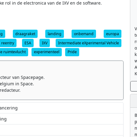
e rol in de electronica van de IXV en de software.
V
ig
draagraket
landing
onbemand
europa
t
r
reentry
ESA
IXV
Intermediate eXperimental Vehicle
o
le ruimtevlucht
experimenteel
Pride
k
w
K
cteur van Spacepage.
elgium in Space.
redacteur.
lancering
B
ring
p
n
n