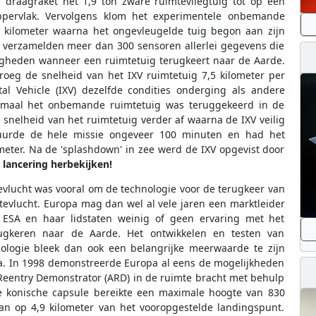
 draagraket het 1,9 ton zware ruimtevliegtuig tot op een
ppervlak. Vervolgens klom het experimentele onbemande
 kilometer waarna het ongevleugelde tuig begon aan zijn
r verzamelden meer dan 300 sensoren allerlei gegevens die
gheden wanneer een ruimtetuig terugkeert naar de Aarde.
oeg de snelheid van het IXV ruimtetuig 7,5 kilometer per
l Vehicle (IXV) dezelfde condities onderging als andere
enmaal het onbemande ruimtetuig was teruggekeerd in de
nelheid van het ruimtetuig verder af waarna de IXV veilig
uurde de hele missie ongeveer 100 minuten en had het
meter. Na de 'splashdown' in zee werd de IXV opgevist door
 lancering herbekijken!
vlucht was vooral om de technologie voor de terugkeer van
mtevlucht. Europa mag dan wel al vele jaren een marktleider
ft ESA en haar lidstaten weinig of geen ervaring met het
ugkeren naar de Aarde. Het ontwikkelen en testen van
ologie bleek dan ook een belangrijke meerwaarde te zijn
. In 1998 demonstreerde Europa al eens de mogelijkheden
Reentry Demonstrator (ARD) in de ruimte bracht met behulp
ke konische capsule bereikte een maximale hoogte van 830
an op 4,9 kilometer van het vooropgestelde landingspunt.