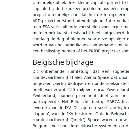
Uiteindelijk bleek deze kleine capsule perfect t
capsule bij de terugkeer probleemloos een tem
project uiteindelijk aan dat het de terugkeert
ARD-project ontstond uiteindelijk het Intermediat
toen ESA verschillende voorstellen voor experim
meteen ook laatste testvlucht heeft uitgevoerd,
vandaag de dag al plannen voor deze opvolger d
worden van het Amerikaanse onbemande militaire
een beslissing nemen of het PRIDE-project er komt
Belgische bijdrage
Dit onbemande ruimtetuig, dat een zoghete
ruimtevaartbedrijf Thales Alenia Space dat doo
ongeveer veertig bedrijven en onderzoeksinstell
heeft van zowat 150 miljoen euro. Zeven landen
Zwitserland, namen prominent deel aan het 
participeerde. Het Belgische bedrijf SABCA le
leverde voor de IXV. Dit zijn een soort van hyd
'flappen', van de IXV besturen. Ook de Belgisch
ruimtevaartbedrijf QinetiQ Space waren nauw b
Belgium mee aan de elektrische systemen op d