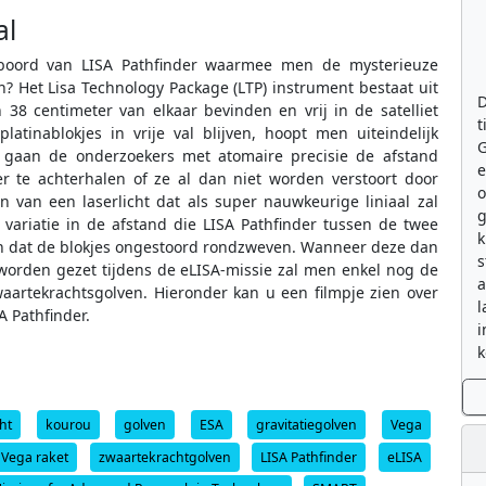
al
 boord van LISA Pathfinder waarmee men de mysterieuze
? Het Lisa Technology Package (LTP) instrument bestaat uit
D
 38 centimeter van elkaar bevinden en vrij in de satelliet
t
tinablokjes in vrije val blijven, hoopt men uiteindelijk
G
o gaan de onderzoekers met atomaire precisie de afstand
e
 te achterhalen of ze al dan niet worden verstoort door
 van een laserlicht dat als super nauwkeurige liniaal zal
g
ariatie in de afstand die LISA Pathfinder tussen de twee
k
en dat de blokjes ongestoord rondzweven. Wanneer deze dan
s
worden gezet tijdens de eLISA-missie zal men enkel nog de
a
waartekrachtsgolven. Hieronder kan u een filmpje zien over
l
A Pathfinder.
i
k
ht
kourou
golven
ESA
gravitatiegolven
Vega
Vega raket
zwaartekrachtgolven
LISA Pathfinder
eLISA