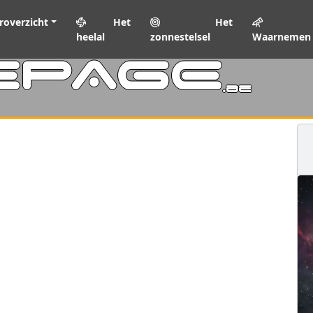
roverzicht
Het
Het
heelal
zonnestelsel
Waarnemen
EPAGE
.be