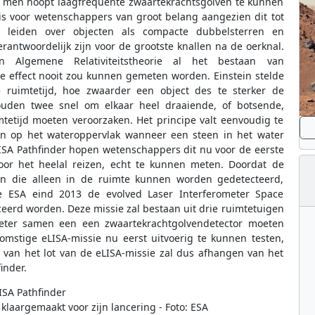
e men hoopt laagfrequente zwaartekrachtsgolven te kunnen
is voor wetenschappers van groot belang aangezien dit tot
 leiden over objecten als compacte dubbelsterren en
ntwoordelijk zijn voor de grootste knallen na de oerknal.
n Algemene Relativiteitstheorie al het bestaan van
e effect nooit zou kunnen gemeten worden. Einstein stelde
 ruimtetijd, hoe zwaarder een object des te sterker de
uden twee snel om elkaar heel draaiende, of botsende,
tetijd moeten veroorzaken. Het principe valt eenvoudig te
en op het wateroppervlak wanneer een steen in het water
LISA Pathfinder hopen wetenschappers dit nu voor de eerste
oor het heelal reizen, echt te kunnen meten. Doordat de
en die alleen in de ruimte kunnen worden gedetecteerd,
ie ESA eind 2013 de evolved Laser Interferometer Space
eerd worden. Deze missie zal bestaan uit drie ruimtetuigen
ometer samen een een zwaartekrachtgolvendetector moeten
mstige eLISA-missie nu eerst uitvoerig te kunnen testen,
el van het lot van de eLISA-missie zal dus afhangen van het
inder.
 klaargemaakt voor zijn lancering - Foto: ESA