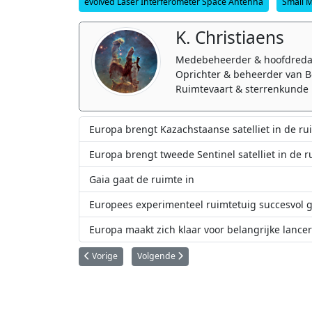
evolved Laser Interferometer Space Antenna
Small M
K. Christiaens
Medebeheerder & hoofdreda
Oprichter & beheerder van B
Ruimtevaart & sterrenkunde 
Europa brengt Kazachstaanse satelliet in de ru
Europa brengt tweede Sentinel satelliet in de r
Gaia gaat de ruimte in
Europees experimenteel ruimtetuig succesvol g
Europa maakt zich klaar voor belangrijke lance
Vorig artikel: Atlas raket brengt Cygnus cargomodule in 
Volgende artikel: China brengt eerste satell
Vorige
Volgende