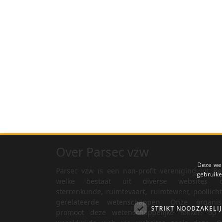
Over Parsec vzw
Deze web
Parsec vzw is een non-profit vereniging uit Be
gebruike
welke bestaat uit diverse websites o
sterrenkunde, ruimtevaart, ruimteweer, poollich
gerelateerde wetenschappen. Onze organisa
STRIKT NOODZAKELI
promoot deze wetenschappelijke takken op 