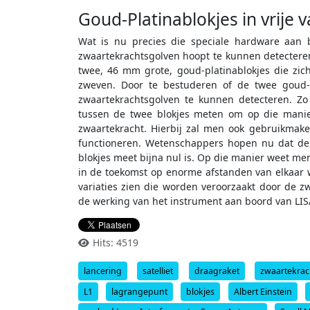
Goud-Platinablokjes in vrije v
Wat is nu precies die speciale hardware aan
zwaartekrachtsgolven hoopt te kunnen detecteren
twee, 46 mm grote, goud-platinablokjes die zich
zweven. Door te bestuderen of de twee goud-pla
zwaartekrachtsgolven te kunnen detecteren. Z
tussen de twee blokjes meten om op die manier
zwaartekracht. Hierbij zal men ook gebruikmaken
functioneren. Wetenschappers hopen nu dat de v
blokjes meet bijna nul is. Op die manier weet m
in de toekomst op enorme afstanden van elkaar 
variaties zien die worden veroorzaakt door de z
de werking van het instrument aan boord van LIS
Hits: 4519
lancering
satelliet
draagraket
zwaartekrac
L1
lagrangepunt
blokjes
Albert Einstein