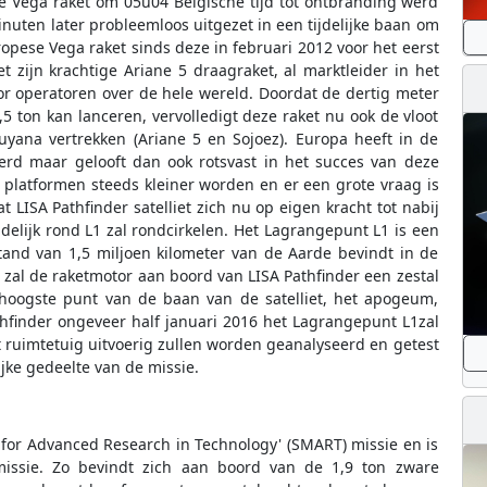
e Vega raket om 05u04 Belgische tijd tot ontbranding werd
inuten later probleemloos uitgezet in een tijdelijke baan om
opese Vega raket sinds deze in februari 2012 voor het eerst
zijn krachtige Ariane 5 draagraket, al marktleider in het
 operatoren over de hele wereld. Doordat de dertig meter
5 ton kan lanceren, vervolledigt deze raket nu ook de vloot
uyana vertrekken (Ariane 5 en Sojoez). Europa heeft in de
eerd maar gelooft dan ook rotsvast in het succes van deze
 platformen steeds kleiner worden en er een grote vraag is
t LISA Pathfinder satelliet zich nu op eigen kracht tot nabij
elijk rond L1 zal rondcirkelen. Het Lagrangepunt L1 is een
stand van 1,5 miljoen kilometer van de Aarde bevindt in de
, zal de raketmotor aan boord van LISA Pathfinder een zestal
hoogste punt van de baan van de satelliet, het apogeum,
hfinder ongeveer half januari 2016 het Lagrangepunt L1zal
 ruimtetuig uitvoerig zullen worden geanalyseerd en getest
jke gedeelte van de missie.
 for Advanced Research in Technology' (SMART) missie en is
emissie. Zo bevindt zich aan boord van de 1,9 ton zware