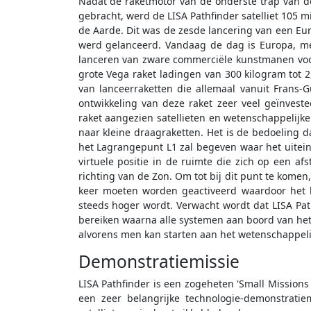
Nadat de raketmotor van de onderste trap van d
gebracht, werd de LISA Pathfinder satelliet 105 m
de Aarde. Dit was de zesde lancering van een Eur
werd gelanceerd. Vandaag de dag is Europa, met 
lanceren van zware commerciële kunstmanen voor
grote Vega raket ladingen van 300 kilogram tot 2,
van lanceerraketten die allemaal vanuit Frans-G
ontwikkeling van deze raket zeer veel geïnvest
raket aangezien satellieten en wetenschappelijke
naar kleine draagraketten. Het is de bedoeling da
het Lagrangepunt L1 zal begeven waar het uiteind
virtuele positie in de ruimte die zich op een af
richting van de Zon. Om tot bij dit punt te komen
keer moeten worden geactiveerd waardoor het 
steeds hoger wordt. Verwacht wordt dat LISA Pat
bereiken waarna alle systemen aan boord van het
alvorens men kan starten aan het wetenschappeli
Demonstratiemissie
LISA Pathfinder is een zogeheten 'Small Missions
een zeer belangrijke technologie-demonstrati