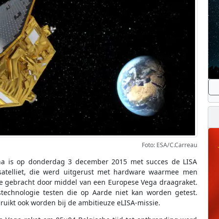
Foto: ESA/C.Carreau
na is op donderdag 3 december 2015 met succes de LISA
e satelliet, die werd uitgerust met hardware waarmee men
mte gebracht door middel van een Europese Vega draagraket.
stechnologie testen die op Aarde niet kan worden getest.
ebruikt ook worden bij de ambitieuze eLISA-missie.