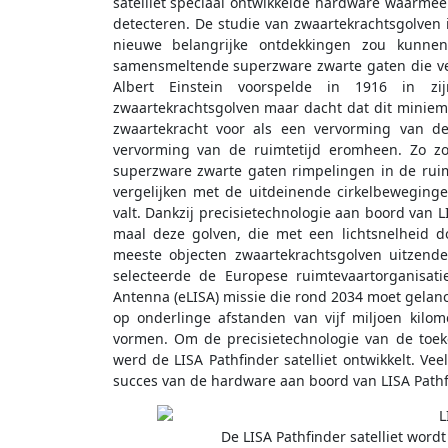
satelliet speciaal ontwikkelde hardware waarme
detecteren. De studie van zwaartekrachtsgolven 
nieuwe belangrijke ontdekkingen zou kunnen
samensmeltende superzware zwarte gaten die vera
Albert Einstein voorspelde in 1916 in zij
zwaartekrachtsgolven maar dacht dat dit miniem
zwaartekracht voor als een vervorming van de
vervorming van de ruimtetijd eromheen. Zo zo
superzware zwarte gaten rimpelingen in de ruim
vergelijken met de uitdeinende cirkelbeweging
valt. Dankzij precisietechnologie aan boord van 
maal deze golven, die met een lichtsnelheid d
meeste objecten zwaartekrachtsgolven uitzend
selecteerde de Europese ruimtevaartorganisat
Antenna (eLISA) missie die rond 2034 moet gelanc
op onderlinge afstanden van vijf miljoen kil
vormen. Om de precisietechnologie van de toeko
werd de LISA Pathfinder satelliet ontwikkelt. Ve
succes van de hardware aan boord van LISA Pathf
De LISA Pathfinder satelliet wordt