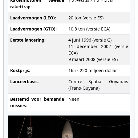
Raketmotoren tweede
1 x Aestus / 1 x HM7B
rakettrap:
Laadvermogen (LEO):
20 ton (versie ES)
Laadvermogen (GTO):
10,8 ton (versie ECA)
Eerste lancering:
4 juni 1996 (versie G)
11 december 2002 (versie
ECA)
9 maart 2008 (versie ES)
Kostprijs:
165 - 220 miljoen dollar
Lanceerbasis:
Centre Spatial Guyanais
(Frans-Guyana)
Bestemd voor bemande
Neen
missies: