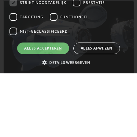
STRIKT NOODZAKELIJK
PRESTATIE
TARGETING
FUNCTIONEEL
NIET-GECLASSIFICEERD
ALLES ACCEPTEREN
ALLES AFWIJZEN
DETAILS WEERGEVEN
De laatste updates van SpaceX!
Strikt noodzakelijk
Prestatie
Targeting
Functioneel
Mars
Niet-geclassificeerd
Strikt noodzakelijke cookies maken de kernfunctionaliteiten van de
website mogelijk, zoals gebruikersaanmelding en accountbeheer. De
website kan niet goed worden gebruikt zonder de strikt noodzakelijke
cookies.
Naam
Provider
/
Domein
Vervaldatum