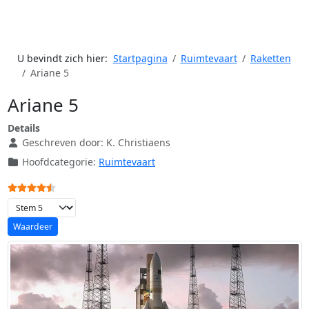
U bevindt zich hier:
Startpagina
Ruimtevaart
Raketten
Ariane 5
Ariane 5
Details
Geschreven door:
K. Christiaens
Hoofdcategorie:
Ruimtevaart
Gebruikerswaardering:
4.5
/
5
Voeg waardering toe