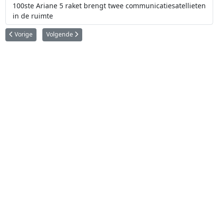
100ste Ariane 5 raket brengt twee communicatiesatellieten
in de ruimte
Vorig artikel: GSLV Mark III
Volgende artikel: Vega
Vorige
Volgende