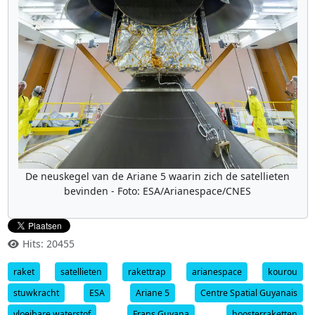
De neuskegel van de Ariane 5 waarin zich de satellieten
bevinden - Foto: ESA/Arianespace/CNES
Hits: 20455
raket
satellieten
rakettrap
arianespace
kourou
stuwkracht
ESA
Ariane 5
Centre Spatial Guyanais
vloeibare waterstof
Frans Guyana
boosterraketten